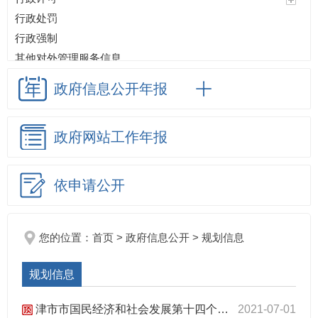
行政处罚
行政强制
其他对外管理服务信息
预算/决算
政府信息
公开年报
政府采购
收费项目
政府网站
工作年报
重大项目
重点领域信息公开
应急管理
依申请公开
生态环境
监督检查情况
招考信息
您的位置：
首页
>
政府信息公开
>
规划信息
其他法定信息
规划信息
津市市基层政务公开
津市市国民经济和社会发展第十四个五年规划和二〇三五年远景目标纲要
2021-07-01