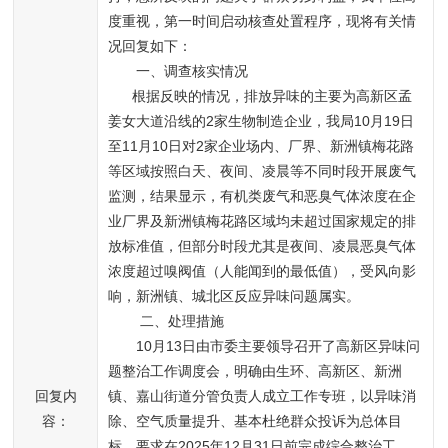
度重视，第一时间启动核查处置程序，现将有关情
况回复如下：
一、调查核实情况
根据反映的情况，排放异味的主要为高新区孟
姜女大道沿线的2家生物制造企业，我局10月19日
至11月10日对2家企业场内、厂界、新洲镇梅花路
等区域按照白天、夜间、凌晨等不同时段开展废气
监测，结果显示，有机类废气和恶臭气体浓度在企
业厂界及新洲镇梅花路区域均未超过国家规定的排
放标准值，但部分时段尤其是夜间、凌晨恶臭气体
浓度超过嗅阀值（人能闻到的最低值），受风向影
响，新洲镇、城北区反应异味问题属实。
二、处理措施
10月13日由市委主要领导召开了高新区异味问
题整治工作调度会，明确由生环、高新区、新洲
回复内
镇、嘉山街道分管负责人成立工作专班，以异味消
容：
除、空气质量提升、基本杜绝群众投诉为总体目
标，要求在2025年12月31日前完成综合整治工