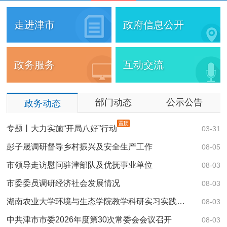
1
2
3
4
5
走进津市
政府信息公开
政务服务
互动交流
部门动态
公示公告
政务动态
专题丨大力实施“开局八好”行动
03-31
彭子晟调研督导乡村振兴及安全生产工作
津
08-05
市领导走访慰问驻津部队及优抚事业单位
08-03
市委委员调研经济社会发展情况
08-03
湖南农业大学环境与生态学院教学科研实习实践…
08-03
中共津市市委2026年度第30次常委会会议召开
08-03