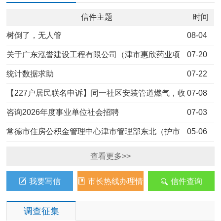
信件主题
时间
树倒了，无人管
08-04
关于广东泓誉建设工程有限公司（津市惠欣药业项
07-20
2
目）拒不…
统计数据求助
07-22
【227户居民联名申诉】同一社区安装管道燃气，收
07-08
费标准不…
咨询2026年度事业单位社会招聘
07-03
常德市住房公积金管理中心津市管理部东北（护市
05-06
路）工作…
查看更多>>
我要写信
市长热线办理情
信件查询
况通报
调查征集