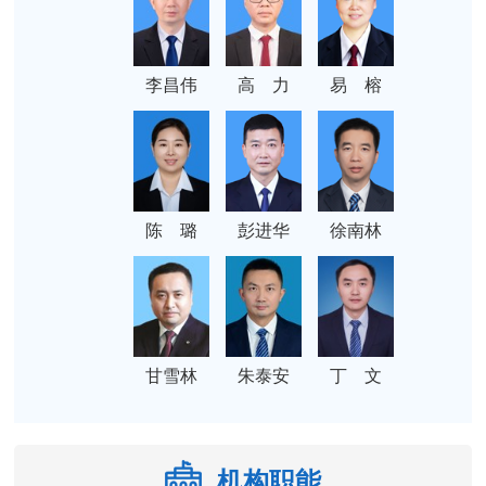
李昌伟
高 力
易 榕
陈 璐
彭进华
徐南林
甘雪林
朱泰安
丁 文
机构职能