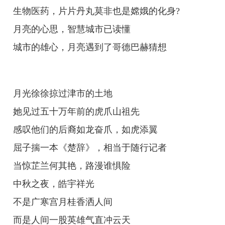
生物医药，片片丹丸莫非也是嫦娥的化身?
月亮的心思，智慧城市已读懂
城市的雄心，月亮遇到了哥德巴赫猜想
月光徐徐掠过津市的土地
她见过五十万年前的虎爪山祖先
感叹他们的后裔如龙奋爪，如虎添翼
屈子揣一本《楚辞》，相当于随行记者
当惊芷兰何其艳，路漫谁惧险
中秋之夜，皓宇祥光
不是广寒宫月桂香洒人间
而是人间一股英雄气直冲云天