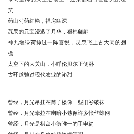
笑
药山芍药红艳，禅房幽深
藠果的元宝浸透了月华，稻棉翩翩
神九堰绿荷掠过一阵喜悦，灵泉飞上古大同的翘
檐
太空下的大关山，小呼伦贝尔正侧卧
古驿道驰过现代农业的沁甜
曾经，月光吊挂在筒子楼像一些旧衫破袜
曾经，月光牵拉在幽暗小巷像许多怅丝蛛网
曾经，月光是棋盘小街唯一的手电筒