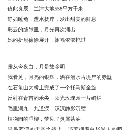
值此良辰，兰津大地558平方千米
静如睡兔，澧水抚岸，发出甜美的鼾息
彩云的缝隙里，月光再次涌出
她的折扇徐徐展开，裙幅依依拖过
露从今夜白，月是故乡明
我看见，月亮的银辉，洒在澧水古堤岸的赤壁
在石龟山大桥上完成了一个托马斯全旋
反射在青苗的禾尖，阳光玫瑰园一片绚烂
毛里湖九十九道汊，汊汊静影沉璧
植物园的垂柳，梦见了灵犀茶油
绿岛蓝湾的天空之镜上，还萦徊着白昼游人的喧