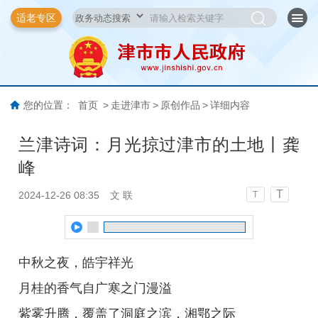
适老专区
您的位置：
首页
>
走进津市
>
原创作品
>
详细内容
兰津诗词：月光掠过津市的土地丨龚
峰
T
2024-12-26 08:35
文 联
T
中秋之夜，皓宇祥光
月桂的香气自广寒之门漫溢
紫雾升腾，覆盖了洞庭之滨，湘鄂之际