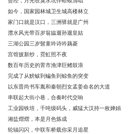
曾经，月光在臭水坑伴蛤蟆清唱
如今，国家园林城卫生城高楼林立
家门口就是汉口，三洲驿就是广州
澧水风光带百岁翁媪遛孙遛皇姑
三湖公园三岁髫童吟诗吟藕菱
宫馆披新纱，霓虹照不夜
数百年历史的詈市渔津巨鳍鼓浪
完成了从鰟鲅到鳊鱼到鲸鱼的突变
以东晋尚书车胤和秦朝烈女孟姜命名的大道
串联起大街小巷，合奏时代交响
工业园铁培，千吨级码头，威猛大汉持一枚婵娟
湘盐熠熠，本是月色炼成
轮辐闪闪，中联车桥载你采月追星