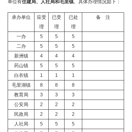
单位有
住建局、人社局和毛里镇
。具体办理情况如下：
承办单位
应受
已受
已处
备
注
理
理
理
一办
5
5
5
二办
5
5
5
新洲镇
4
4
4
药山镇
5
5
5
白衣镇
1
1
1
毛里湖镇
8
8
8
教育局
3
3
3
公安局
2
2
2
民政局
2
2
2
人社局
5
5
5