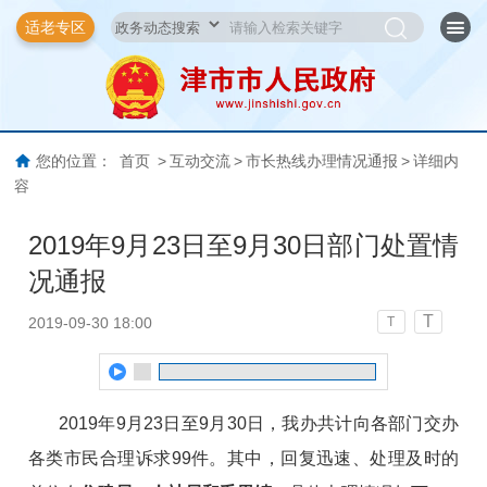
适老专区
您的位置：
首页
>
互动交流
>
市长热线办理情况通报
>
详细内
容
2019年9月23日至9月30日部门处置情
况通报
T
2019-09-30 18:00
T
2019
年
9
月
23
日
至
9
月
30
日
，我办共计向各部门交办
各类市民合理诉求
99
件。其中，回复迅速、处理及时的