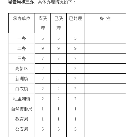
城管局
和
三
办
。具体办理情况如下：
承办单位
应受
已受
已处理
备
注
理
理
一办
5
5
5
二办
9
9
9
三
办
7
7
7
高新区
2
2
2
新洲镇
2
2
2
白衣镇
2
2
2
毛里湖镇
2
2
2
自然资源局
1
1
1
教育局
1
1
1
公安局
5
5
5