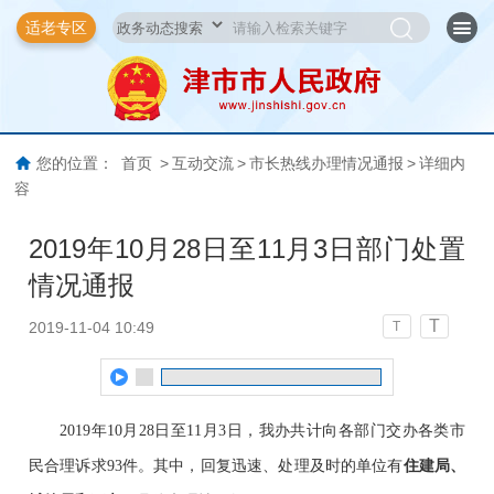
适老专区
您的位置：
首页
>
互动交流
>
市长热线办理情况通报
>
详细内
容
2019年10月28日至11月3日部门处置
情况通报
T
2019-11-04 10:49
T
2019
年
10
月
2
8
日至
1
1
月
3
日，我办共计向各部门交办各类市
民合理诉求
93
件。其中，回复迅速、处理及时的单位有
住建局、