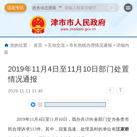
适老专区
您的位置：
首页
>
互动交流
>
市长热线办理情况通报
>
详细内
容
2019年11月4日至11月10日部门处置
情况通报
T
2019-11-11 11:40
T
2019
年
1
1
月
4
日至
1
1
月
10
日，我办共计向各部门交办各类市
民合理诉求
113
件。其中，回复迅速、处理及时的单位有
汪家桥