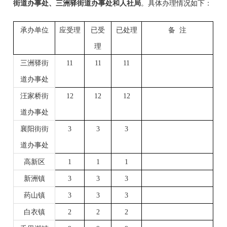
街道办事处、三洲驿街道办事处
和
人社局
。具体办理情况如下：
承办单位
应受理
已受
已处理
备
注
理
三洲驿街
11
11
11
道办事处
汪家桥街
12
12
12
道办事处
襄阳街街
3
3
3
道办事处
高新区
1
1
1
新洲镇
3
3
3
药山镇
3
3
3
白衣镇
2
2
2