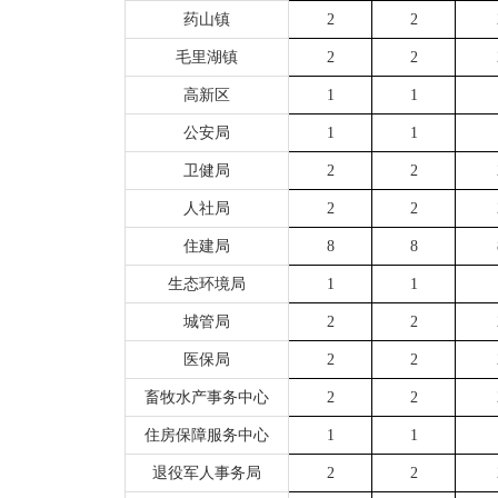
药山镇
2
2
毛里湖镇
2
2
高新区
1
1
公安局
1
1
卫健局
2
2
人社局
2
2
住建局
8
8
生态环境局
1
1
城管局
2
2
医保局
2
2
畜牧水产事务中心
2
2
住房保障服务中心
1
1
退役军人事务局
2
2