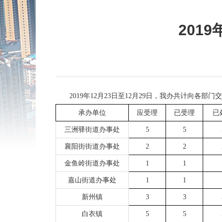
201
2019
年
1
2
月
23
日至
1
2
月
29
日，我办共计向各部门交
承办单位
应受理
已受理
已
三洲驿街道办事处
5
5
襄阳街街道办事处
2
2
金鱼岭街道办事处
1
1
嘉山街道办事处
1
1
新州镇
3
3
白衣镇
5
5