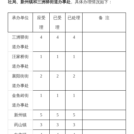
社局、
新州镇
和
三洲驿
街道办事处
。具体办理情况如下：
承办单位
应受
已受
已处理
备
注
理
理
三洲驿街
4
4
4
道办事处
汪家桥街
1
1
1
道办事处
襄阳街街
2
2
2
道办事处
金鱼岭街
1
1
1
道办事处
新州镇
5
5
5
药山镇
3
3
3