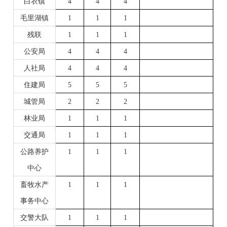
白衣镇
4
4
4
毛里湖镇
1
1
1
残联
1
1
1
公安局
4
4
4
人社局
4
4
4
住建局
5
5
5
城管局
2
2
2
林业
局
1
1
1
交通局
1
1
1
公路养护
1
1
1
中心
畜牧水产
1
1
1
事务中心
交警大队
1
1
1