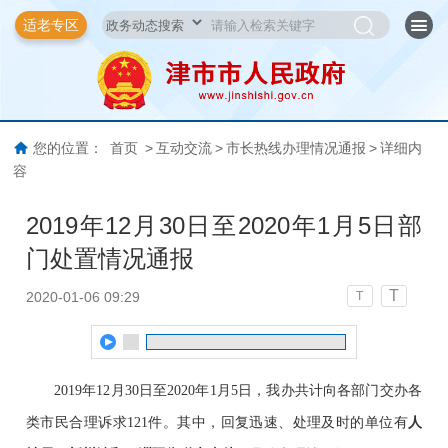
适老专区
您的位置：
首页
>
互动交流
>
市长热线办理情况通报
>
详细内
容
2019年12月30日至2020年1月5日部
门处置情况通报
T
2020-01-06 09:29
T
2019
年
1
2
月
30
日至
2020
年
1
月
5
日，我办共计向各部门交办各
类市民合理诉求
121
件。其中，回复迅速、处理及时的单位有
人