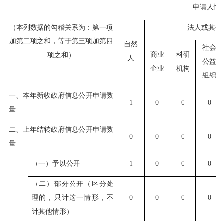
申请人情
（本列数据的勾稽关系为：第一项
法人或其
加第二项之和，等于第三项加第四
自然
社会
商业
科研
项之和）
人
公益
企业
机构
组织
一、本年新收政府信息公开申请数
1
0
0
0
量
二、上年结转政府信息公开申请数
0
0
0
0
量
（一）予以公开
1
0
0
0
（二）部分公开（区分处
理的，只计这一情形，不
0
0
0
0
计其他情形）