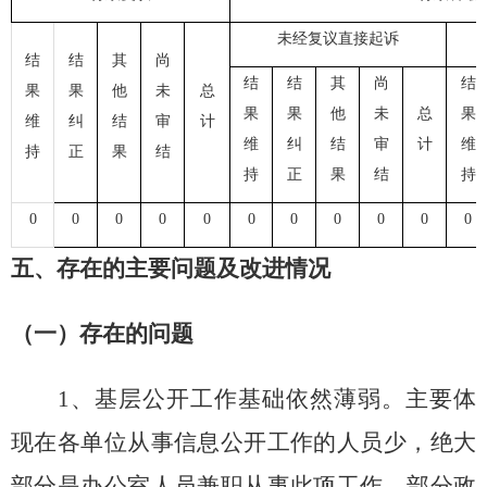
未经复议直接起诉
结
结
其
尚
结
结
其
尚
结
果
果
他
未
总
果
果
他
未
总
果
维
纠
结
审
计
维
纠
结
审
计
维
持
正
果
结
持
正
果
结
持
0
0
0
0
0
0
0
0
0
0
0
五、
存在的主要问题及改进情况
（一）存在的问题
1、基层公开工作基础依然薄弱。主要体
现在各单位从事信息公开工作的人员少，绝大
部分是办公室人员兼职从事此项工作，部分政