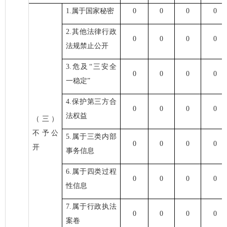
1.属于国家秘密
0
0
0
0
2.其他法律行政
0
0
0
0
法规禁止公开
3.危及“三安全
0
0
0
0
一稳定”
4.保护第三方合
0
0
0
0
法权益
（三）
不予公
5.属于三类内部
0
0
0
0
开
事务信息
6.属于四类过程
0
0
0
0
性信息
7.属于行政执法
0
0
0
0
案卷