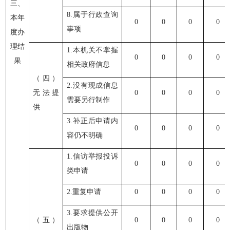
三、
8.属于行政查询
本年
0
0
0
0
事项
度办
理结
1.本机关不掌握
0
0
0
0
果
相关政府信息
（四）
2.没有现成信息
无法提
0
0
0
0
需要另行制作
供
3.补正后申请内
0
0
0
0
容仍不明确
1.信访举报投诉
0
0
0
0
类申请
2.重复申请
0
0
0
0
3.要求提供公开
（五）
0
0
0
0
出版物