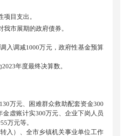
性项目支出。
对我市展期的政府债券。
算调入
调减
1
000
万元，
政府性基金预算
为
202
3
年度最终决算数。
130
万元、困难群众救助配套资金
300
年金虚账计实
300
万元、企业下岗人员
费
55
万元
等。
算转入）
、全市乡镇机关事业单位工作