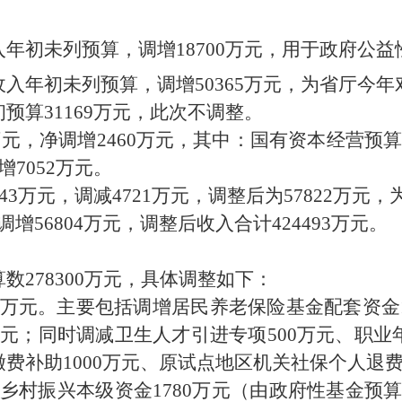
入年初未列预算，调增
18700
万元
，用于政府公益
收入年初未列预算，调增
50365
万元，为省厅今年
初预算
31169
万元
，
此次不调整
。
万元
，
净
调增
2460
万元，其中：国有资本经营预
增
7052
万元。
43
万元，调
减
4721
万元，调整后为
57822
万元，
调增
56804
万元，调整后收入合计
424493
万元。
算数
278300
万元，具体调整如下：
万元
。
主要包括调增
居民养老保险基金配套资金
元
；同时调减卫生人才引进专项
500
万元、
职业
缴费补助
1000
万元、原试点地区机关社保个人退
乡村振兴本级资金
1780
万元
（由政府性基金预