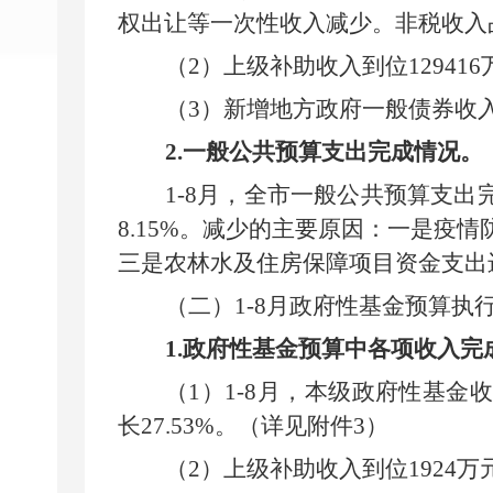
权出让等一次性收入减少
。非税收入
（
2
）上级补助收入到位
129416
（
3
）新增地方政府一般债券收
2.
一般公共预算支出完成情况。
1-8
月
，全市一般公共预算支出
8.15
%
。
减少的主要原因：一是疫情
三是农林水及住房保障项目资金
支出
（二）
1-8
月
政府性基金预算执
1.
政府性基金预算
中各项
收入完
（
1
）
1-8
月
，本级政府性基金
长
27.53
%
。（详见附件
3
）
（
2
）上级补助收入到位
192
4
万