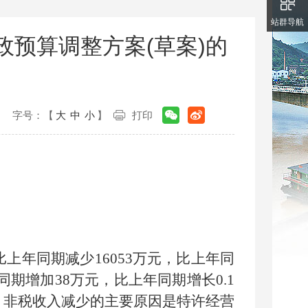
站群导航
财政预算调整方案(草案)的
字号：【
大
中
小
】
打印
比上年同期
减少
16053
万元，比上年同
同期
增加
38
万元，比上年同期
增长
0.1
，非税收入减少的主要原因是特许经营