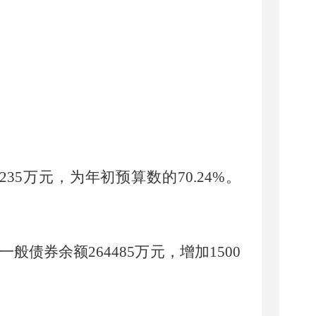
23
5
万元，为年初预算数的
70.24
%
。
一般债券余额
264485
万元，增加
1500