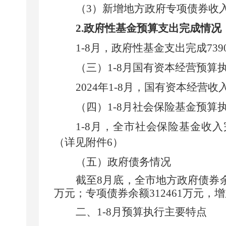
（
3
）
新增
地方政府专项债券收
2.
政府性基金预算支出完成情况
1-8
月
，政府性基金支出完成
739
（三）
1-8
月
国有资本经营预算
2024
年
1-8
月
，国有资本经营收
（四）
1-8
月
社会保险基金预算
1-8
月
，全市社会保险基金收入
（详见附件
6
）
（五）政府债务情况
截至
8
月底，全市地方政府债券
万元；专项债券余额
312461
万元，增
二、
1-8月
预算执行主要特点