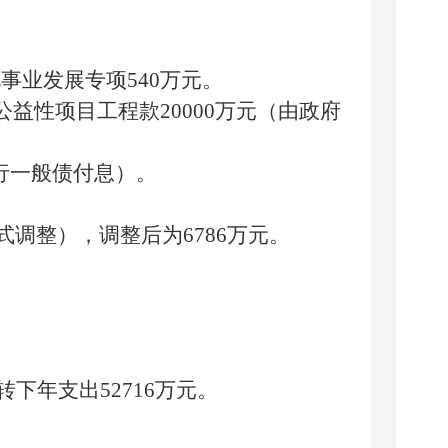
化事业发展专项
540
万元。
公益性项目工程款
20000
万元（由政府
行一般债付息）。
式调整），
调整后为
6786
万元。
转下年支出
5
27
16
万元。