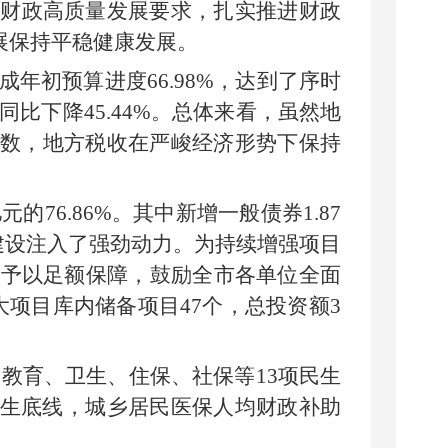
彻财政高质量发展要求，扎实推进财政
展
保持平稳健康发展
。
成年初预算进度
66.98
%
，达到了序时
同比
下降
45.44
%
。
总体来看，虽然地
数，地方税收在严峻经济形势下保持
亿元的
76.86
%
。其中新增一般债券
1.87
建设注入了强劲动力
。
为持续增强项目
费予以足额保障，鼓励全市各单位全面
大项目库内储备项目
47
个，总投资额
3
，教育、卫生、住保、社保等
13
项民生
生底线，城乡
居民医保人均财政补助