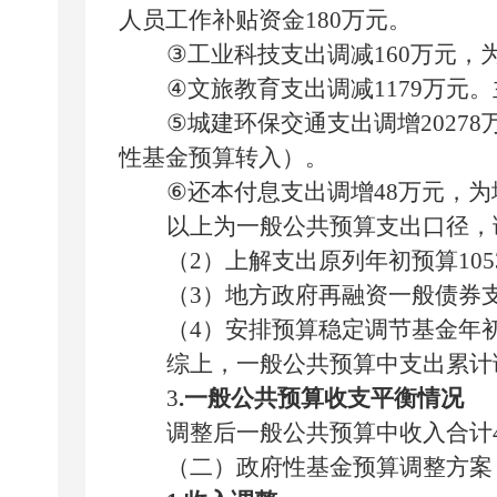
人员工作补贴资金
180
万元。
③
工业科技支出调
减
160
万元
，
④
文旅教育支出调
减
1179
万元
。
⑤
城建环保交通支出调增
20278
性基金预算转入）。
⑥
还本付息支出调增
48
万元
，为
以上为一般公共预算支出口径，
（
2
）上解支出原列年初预算
1
0
5
（
3
）地方政府
再融资
一般债券
（
4
）安排预算稳定调节基金年
综上，一般公共预算中支出累计
3
.
一般公共预算收支平衡情况
调整后一般公共预算中收入合计
（二）政府性基金预算调整方案