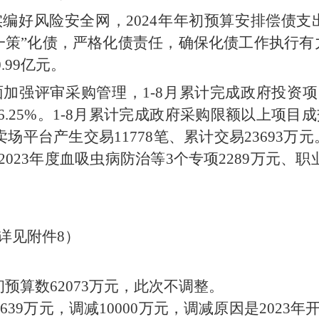
实编好风险安全网，
2024
年年初预算安排偿债支
一策
”
化债，严格化债责任，确保化债工作执行有
0.99
亿元。
面加强评审采购管理，
1-8
月累计完成政府投资项
6.25%
。
1-8
月
累计完成政府采购限额以上项目成
卖场平台产生交易
11778
笔、累计交易
23693
万元
2023
年度血吸虫病防治等
3
个专项
2289
万元、职
详见附件
8
）
初预算数
62073
万元，
此次不调整。
1639
万元，
调减
10000
万元，调减原因是
2023
年