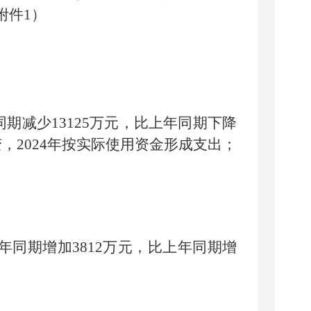
附件
1
）
同期
减少
13125
万元，比上年同期
下降
变，
2024
年按实际使用资金形成支出；
年同期
增加
3812
万元，比上年同期
增