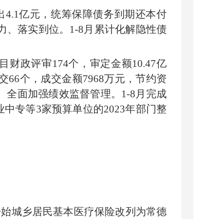
出
4.1
亿元，统筹保障债务到期还本付
力、落实到位。
1-8
月累计化解隐性债
目财政评审
174
个，审定金额
10.47
亿
交
66
个，成交金额
7968
万元，节约资
。全面加强绩效监督管理。
1-8
月完成
业中专等
3
家预算单位的
2023
年部门整
开始
城乡居民基本医疗保险改列为常德