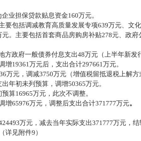
为企业担保贷款贴息资金
160
万元。
主要包括调减教育高质量发展专项
639
万元、文
万元
。
主要包括首套商品房购房补贴
278
元
、政府
地方政府一般债券付息支出
48
万元（上半年新发
调增
19361
万元后，支出合
计
297
6
61
万元。
36
万元，调
减
3750
万元
（
增值税留抵退税上解
方
支出年初未列预算，调增
50365
万元。
初预算
16965
万元
，
此次不调整
。
调增
65
9
76
万元，调整后支出合计
371
7
77
万元
。
424493
万元，减去当年实际支出
371
7
77
万元，结
（详见附件
9
）