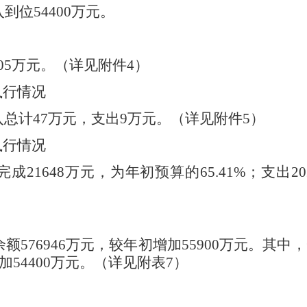
入
到位
54400
万元。
05
万元。（详见附件
4
）
执行情况
入总计
47
万元，
支
出
9
万元。（详见附件
5
）
执行情况
完成
21648
万元，为年初预算的
65
.41%
；支出
20
余额
576946
万元，较年初增加
55900
万元。其中，
加
54400
万元。（详见附表
7
）