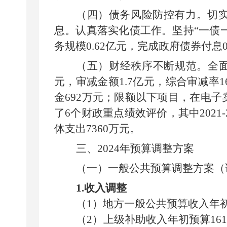
（四）
债务风险防控有力。
切
息。认真落实化债工作。坚持
“
一债
务规模
0.62
亿元，完成政府债券付息
（五）财经秩序不断规范。
全
元，审减金额
1.7
亿元，综合审减率
1
金
692
万元；限额以下项目，在电子
了
6
个财政重点绩效评价，其中
2021-
体支出
7360
万元。
三
、
2024年
预算调整方案
（一）一般公共预算调整方案
（
1.
收入调整
（
1
）地方一般公共预算收入年
（
2
）上级补助收入年初预算
16