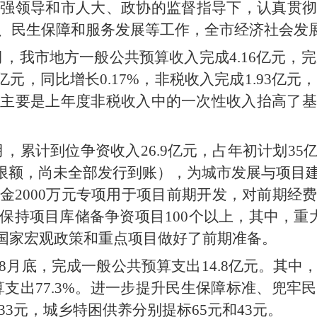
坚强领导和市人大、政协的监督指导下，
认真贯
、民生保障和服务发展等工作，
全
市
经济社会发
月，我市地方一般公共预算收入完成
4.16
亿
元，完
亿
元，同比
增长
0.17
%
，非税收入完成
1.93
亿
元，
因主要是上年度非税收入中的一次性收入抬高了基
月，累计到位争资收入
26.9
亿元，占年初计划
35
限额，尚未全部发行到账），
为城市发展与项目
金
2000
万元专项用于项目前期开发，对前期经
保持项目库储备争资项目
100
个以上，其中，重
国家宏观政策和重点项目做好了前期准备。
8
月底，完成一般公共预算支出
14.8
亿元。其中
算支出
77.3%
。进一步提升民生保障标准、兜牢民
33
元，
城
乡
特困供养
分别提标
65
元和
43
元。