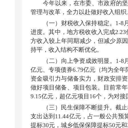
今年以来，在市委、市政府的
管理与改革，全力以赴做好收入组织
（一）财税收入保持稳定。
1-
8
进度
。其中，地方税收收入完成
2.23
方收入较上年同期减少，但减少原
持平，收入结构不断优化。
（二）向上争资成效明显。
1-
8
亿元、专项债券
6.79
亿元（均为全年
资金吸引力与储备实力，
财政安排资
做好项目储备、项目包装。目前常年
9.15
亿元，超亿元项目
16
个，为对接
（三）民生保障不断提升。
截止
支出达到
11.44
亿元，占一般公共预
提标
30
元
，
城
乡
低保保障
提标
50
元和