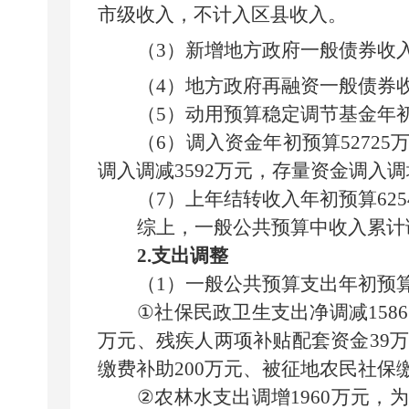
市级收入，不计入区县收入。
（
3
）新增地方政府一般债券收
（
4
）地方政府再融资一般债券
（
5
）
动用
预算稳定调节基金年
（
6
）调入资金年初预算
52725
调入调减
3592
万元，
存量资金调入
调
（
7
）上年结转收入年初预算
625
综上，一般公共预算中收入累计
2.
支出调整
（
1
）一般公共预算支出年初预
①
社保民政卫生支出净调
减
15
86
万元、残疾人两项补贴配套资金
39
万
缴费补助
200
万元、被征地农民社保
②
农林水支出调增
1960
万元
，为