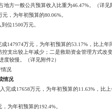
占地方一般公共预算收入比重为
46.47
%
。（详见
万元，为年初预算的
80.06
%
。
入到位
1500
万元。
完成
147974
万元，为年初预算的
53.17
%
，比上年
防控支出较上年减少；二是救助资金管理方式改
进度较慢。
（详见附件
2
）
行情况
成情况
收入完成
17658
万元，为年初预算的
11.63
%
，比上
元，为年初预算的
192.
4
%
。