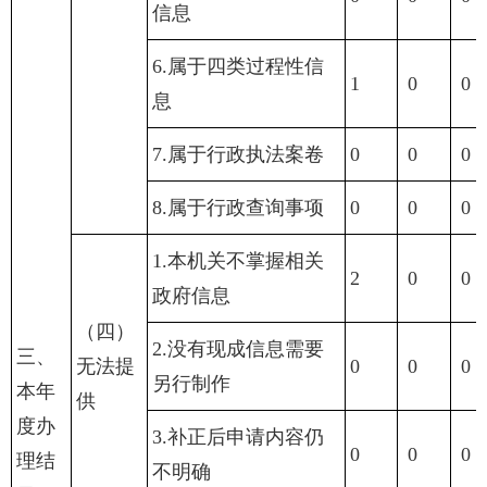
信息
6.属于四类过程性信
1
0
0
息
7.属于行政执法案卷
0
0
0
8.属于行政查询事项
0
0
0
1.本机关不掌握相关
2
0
0
政府信息
（四）
2.没有现成信息需要
三、
无法提
0
0
0
另行制作
本年
供
度办
3.补正后申请内容仍
0
0
0
理结
不明确