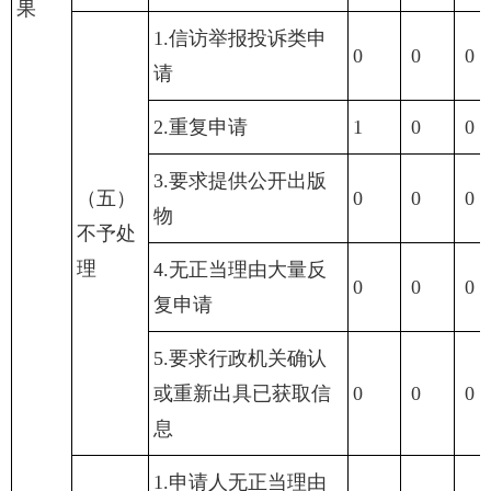
果
1.信访举报投诉类申
0
0
0
请
2.重复申请
1
0
0
3.要求提供公开出版
（五）
0
0
0
物
不予处
理
4.无正当理由大量反
0
0
0
复申请
5.要求行政机关确认
或重新出具已获取信
0
0
0
息
1.申请人无正当理由