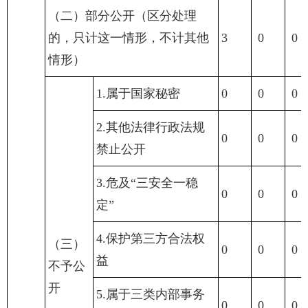
（二）部分公开（区分处理
的，只计这一情形，不计其他
3
0
0
情形）
1.属于国家秘密
0
0
0
2.其他法律行政法规
0
0
0
禁止公开
3.危及“三安全一稳
0
0
0
定”
4.保护第三方合法权
（三）
0
0
0
益
不予公
开
5.属于三类内部事务
0
0
0