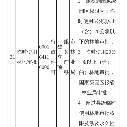
2．赋权到国家级
园区权限为：临
时使用5公顷以上
（含）20公顷以
行
服
市
下的林地审批；
0001
独
临时使用
政
务
林
3．临时使用20公
31
6411
立
林地审批
许
前
业
顷以上（含）
6000
项
可
移
局
的）林地审批，
国家级园区报省
林业局审批；
4．超过县级临时
使用林地审批权
限及涉及永久性