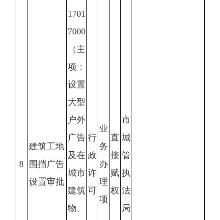
1701
7000
（主
项：
设置
大型
户外
市
业
广告
行
直
城
建筑工地
务
及在
政
接
管
8
围挡广告
办
城市
许
赋
执
设置审批
理
建筑
可
权
法
项
物、
局