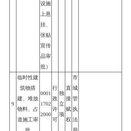
设施
上悬
挂、
张贴
宣传
品审
批）
临时性建
市
筑物搭
行
直
城
0001
独
建、堆放
政
接
管
9
1702
立
物料、占
许
赋
执
2000
项
道施工审
可
权
法
批
局