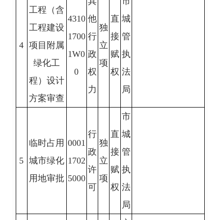
其
市
工程（含
4310
他
直
城
工程建设
独
1700
行
接
管
4
项目附属
立
1W0
政
赋
执
绿化工
项
0
权
权
法
程）设计
力
局
方案审查
市
行
直
城
临时占用
0001
独
政
接
管
5
城市绿化
1702
立
许
赋
执
用地审批
5000
项
可
权
法
局