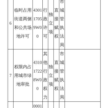
市
临时占用
4301
行
直
城
独
街道两侧
1705
政
接
管
6
立
和公共场
9W0
许
赋
执
项
地许可
0
可
权
法
局
其
市
4310
他
直
城
权限内占
独
1722
行
接
管
7
用城市绿
立
8W0
政
赋
执
地审批
项
0
权
权
法
力
局
0001