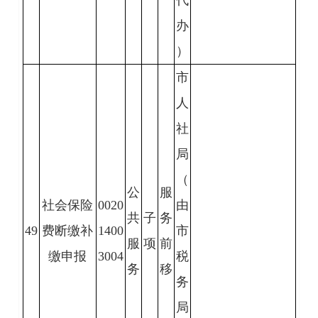
办
）
市
人
社
局
（
公
服
社会保险
0020
由
共
子
务
49
费断缴补
1400
市
服
项
前
缴申报
3004
税
务
移
务
局