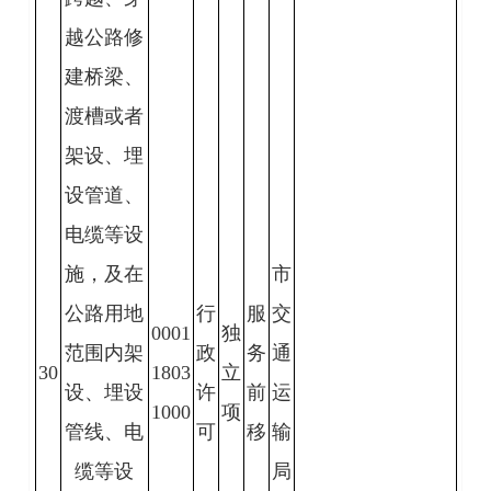
越公路修
建桥梁、
渡槽或者
架设、埋
设管道、
电缆等设
施，及在
市
公路用地
行
服
交
0001
独
范围内架
政
务
通
30
1803
立
设、埋设
许
前
运
1000
项
管线、电
可
移
输
缆等设
局