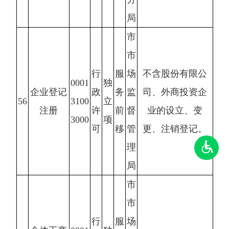
局
市
市
行
服
场
不含股份有限公
0001
独
企业登记
政
务
监
司、外商投资企
56
3100
立
注册
许
前
督
业的设立、变
3000
项
可
移
管
更、注销登记。
理
局
市
市
行
服
场