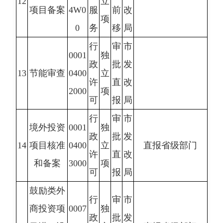
12
立
项目备案
4W0
服
前
改
项
0
务
移
局
行
审
市
0001
独
政
批
发
13
节能审查
0400
立
许
直
改
2000
项
可
报
局
行
审
市
境外投资
0001
独
政
批
发
14
项目核准
0400
立
直报省级部门
许
直
改
和备案
3000
项
可
报
局
鼓励类外
行
审
市
商投资项
0007
独
政
批
发