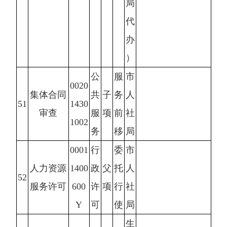
局
代
办
）
公
服
市
0020
集体合同
共
子
务
人
51
1430
审查
服
项
前
社
1002
务
移
局
0001
行
委
市
人力资源
1400
政
父
托
人
52
服务许可
600
许
项
行
社
Y
可
使
局
生