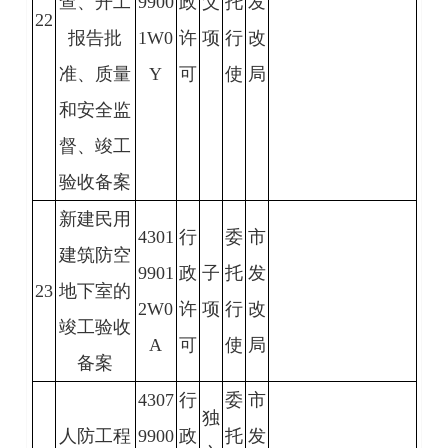
查、开工
9900
政
父
托
发
22
报告批
1W0
许
项
行
改
准、质量
Y
可
使
局
和安全监
督、竣工
验收备案
新建民用
4301
行
委
市
建筑防空
9901
政
子
托
发
23
地下室的
2W0
许
项
行
改
竣工验收
A
可
使
局
备案
4307
行
委
市
独
人防工程
9900
政
托
发