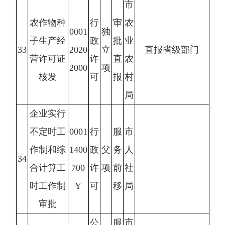
市
农作物种
行
审
农
0001
独
子生产经
政
批
业
33
2020
立
直报省级部门
营许可证
许
直
农
2000
项
核发
可
报
村
局
企业实行
不定时工
0001
行
服
市
作制和综
1400
政
父
务
人
34
合计算工
700
许
项
前
社
时工作制
Y
可
移
局
审批
公
服
市