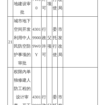
地建设审
项
0
可
使
局
批
城市地下
空间开发
4301
行
委
市
利用中人
9900
政
父
托
发
21
民防空防
9W0
许
项
行
改
护事项的
Y
可
使
局
审批
权限内单
独修建人
防工程的
设计审
4301
行
委
市