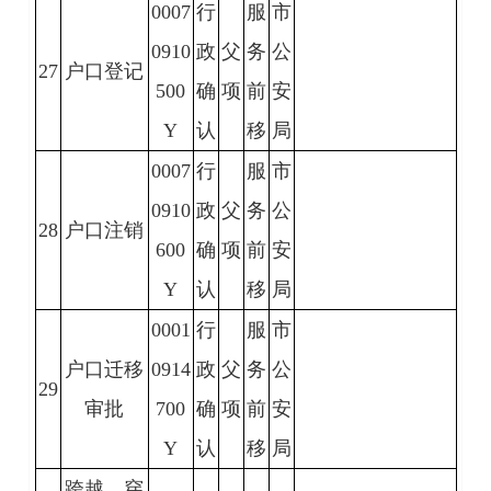
0007
行
服
市
0910
政
父
务
公
27
户口登记
500
确
项
前
安
Y
认
移
局
0007
行
服
市
0910
政
父
务
公
28
户口注销
600
确
项
前
安
Y
认
移
局
0001
行
服
市
户口迁移
0914
政
父
务
公
29
审批
700
确
项
前
安
Y
认
移
局
跨越、穿