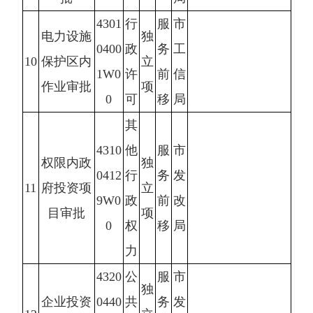
4301
行
服
市
电力设施
独
0400
政
务
工
10
保护区内
立
1W0
许
前
信
作业审批
项
0
可
移
局
其
4310
他
服
市
权限内政
独
0412
行
务
发
11
府投资项
立
9W0
政
前
改
目审批
项
0
权
移
局
力
4320
公
服
市
独
企业投资
0440
共
务
发