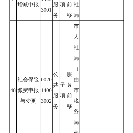
增减申报
服
项
前
社
3001
务
移
局
市
人
社
局
（
公
服
社会保险
0020
由
共
子
务
48
缴费申报
1400
市
服
项
前
与变更
3002
税
务
移
务
局
代