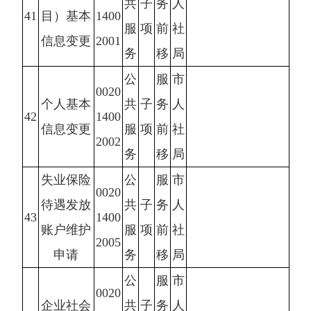
共
子
务
人
41
目）基本
1400
服
项
前
社
信息变更
2001
务
移
局
公
服
市
0020
个人基本
共
子
务
人
42
1400
信息变更
服
项
前
社
2002
务
移
局
失业保险
公
服
市
0020
待遇发放
共
子
务
人
43
1400
账户维护
服
项
前
社
2005
申请
务
移
局
公
服
市
0020
企业社会
共
子
务
人