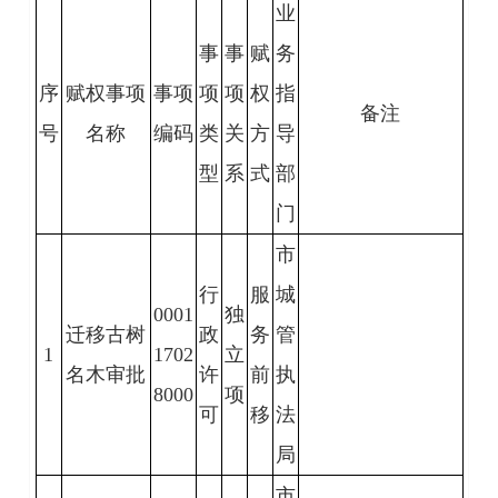
业
事
事
赋
务
序
赋权事项
事项
项
项
权
指
备注
号
名称
编码
类
关
方
导
型
系
式
部
门
市
行
服
城
0001
独
迁移古树
政
务
管
1
1702
立
名木审批
许
前
执
8000
项
可
移
法
局
市