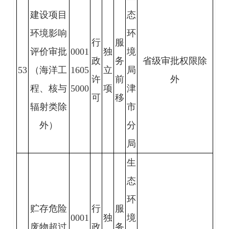
建设项目
态
环境影响
环
行
服
评价审批
0001
独
境
政
务
省级审批权限除
53
（海洋工
1605
立
局
许
前
外
程、核与
5000
项
津
可
移
辐射类除
市
外）
分
局
生
态
环
贮存危险
行
服
0001
独
境
废物超过
政
务