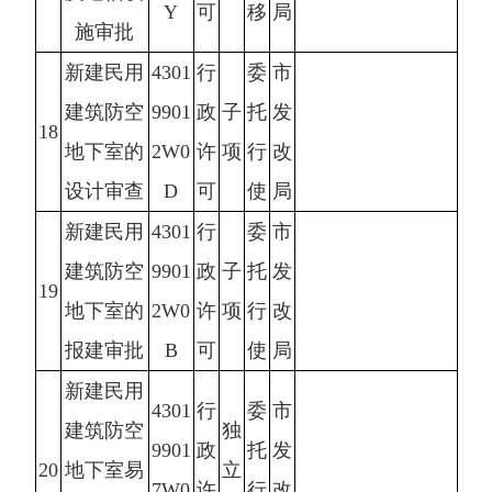
Y
可
移
局
施审批
新建民用
4301
行
委
市
建筑防空
9901
政
子
托
发
18
地下室的
2W0
许
项
行
改
设计审查
D
可
使
局
新建民用
4301
行
委
市
建筑防空
9901
政
子
托
发
19
地下室的
2W0
许
项
行
改
报建审批
B
可
使
局
新建民用
4301
行
委
市
建筑防空
独
9901
政
托
发
20
地下室易
立
7W0
许
行
改