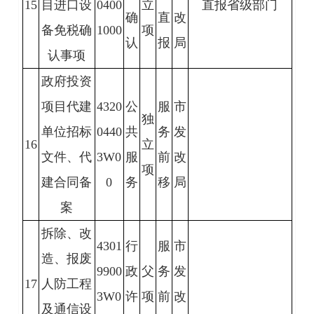
15
目进口设
0400
立
直报省级部门
确
直
改
备免税确
1000
项
认
报
局
认事项
政府投资
项目代建
4320
公
服
市
独
单位招标
0440
共
务
发
16
立
文件、代
3W0
服
前
改
项
建合同备
0
务
移
局
案
拆除、改
4301
行
服
市
造、报废
9900
政
父
务
发
17
人防工程
3W0
许
项
前
改
及通信设