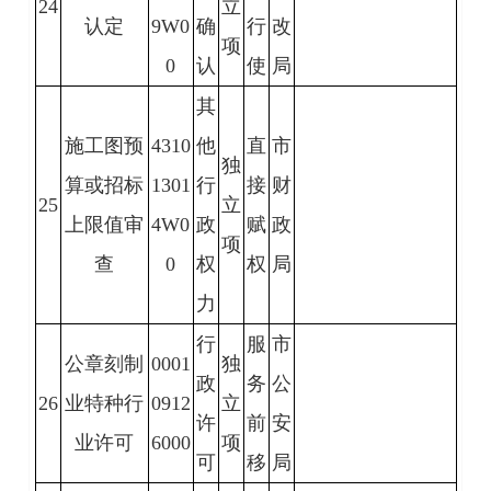
24
立
认定
9W0
确
行
改
项
0
认
使
局
其
施工图预
4310
他
直
市
独
算或招标
1301
行
接
财
25
立
上限值审
4W0
政
赋
政
项
查
0
权
权
局
力
行
服
市
公章刻制
0001
独
政
务
公
26
业特种行
0912
立
许
前
安
业许可
6000
项
可
移
局