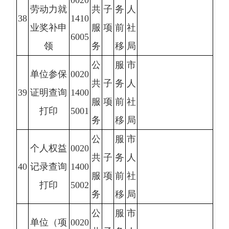
劳动力就
共
子
务
人
38
1410
业奖补申
服
项
前
社
6005
领
务
移
局
公
服
市
单位参保
0020
共
子
务
人
39
证明查询
1400
服
项
前
社
打印
5001
务
移
局
公
服
市
个人权益
0020
共
子
务
人
40
记录查询
1400
服
项
前
社
打印
5002
务
移
局
公
服
市
单位（项
0020