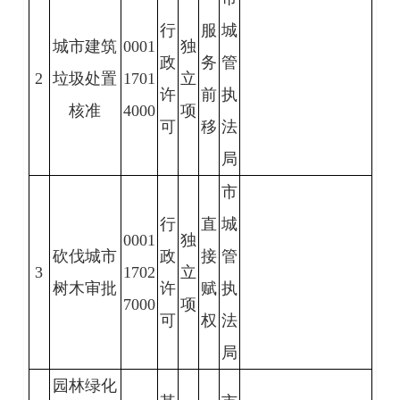
行
服
城
城市建筑
0001
独
政
务
管
2
垃圾处置
1701
立
许
前
执
核准
4000
项
可
移
法
局
市
行
直
城
0001
独
砍伐城市
政
接
管
3
1702
立
树木审批
许
赋
执
7000
项
可
权
法
局
园林绿化