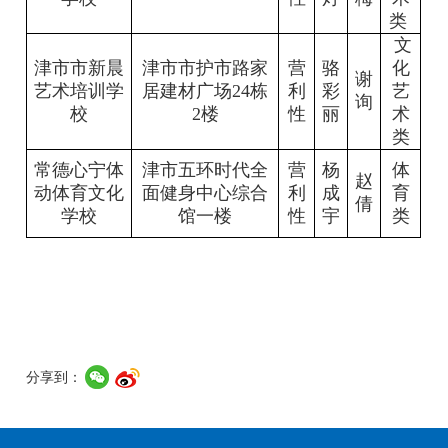
类
文
津市市新晨
津市市护市路家
营
骆
化
谢
艺术培训学
居建材广场24栋
利
彩
艺
询
校
2楼
性
丽
术
类
常德心宁体
津市五环时代全
营
杨
体
赵
动体育文化
面健身中心综合
利
成
育
倩
学校
馆一楼
性
宇
类
分享到：