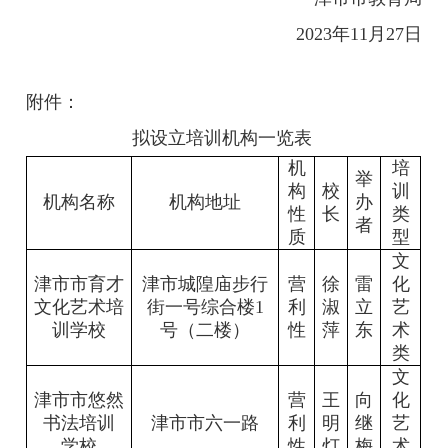
2023年11月27日
附件：
拟设立培训机构一览表
机
培
举
构
校
训
机构名称
机构地址
办
性
长
类
者
质
型
文
津市市育才
津市城隍庙步行
营
徐
雷
化
文化艺术培
街一号综合楼1
利
淑
立
艺
训学校
号（二楼）
性
萍
东
术
类
文
津市市悠然
营
王
向
化
书法培训
津市市六一路
利
明
继
艺
学校
性
灯
梅
术