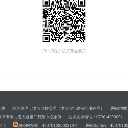
扫一扫在手机打开当前页
办公室 承办单位：津市市数据局（津市市行政审批服务局）
网站地图
市市九澧大道第二行政中心东侧 技术支持电话：0736-4200051
号
-1
湘公网安备：43078102000210
号 网站标识码：43078100