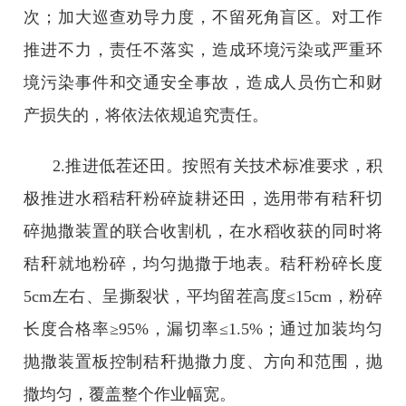
次；加大巡查劝导力度，不留死角盲区。对工作
推进不力，责任不落实，造成环境污染或严重环
境污染事件和交通安全事故，造成人员伤亡和财
产损失的，将依法依规追究责任。
2.推进低茬还田。按照有关技术标准要求，积
极推进水稻秸秆粉碎旋耕还田，选用带有秸秆切
碎抛撒装置的联合收割机，在水稻收获的同时将
秸秆就地粉碎，均匀抛撒于地表。秸秆粉碎长度
5cm左右、呈撕裂状，平均留茬高度≤15cm，粉碎
长度合格率≥95%，漏切率≤1.5%；通过加装均匀
抛撒装置板控制秸秆抛撒力度、方向和范围，抛
撒均匀，覆盖整个作业幅宽。