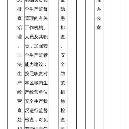
排
全生产监督
隐
办
查
管理的有关
患
公
治
工作机构、
排
室
理
人员及其职
查
、
责，加强安
、
非
全生产监管
安
法
能力建设；
全
生
按照职责对
防
产
本区域内生
范
经
产经营单位
措
营
安全生产状
施
查
况进行监督
检
处
检查，对负
查
和
有管理责任
等