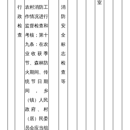
室
行
农村消防工
消
政
作情况进行
防
检
监督检查和
安
查
考核；第十
全
九条：在农
标
业收获季
志
节、森林防
检
火期间、传
查
统节日期
等
间，乡
（镇）人民
政府、村
（居）民委
员会应当组