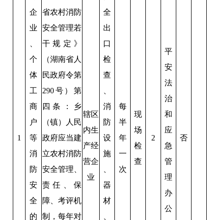
企
省农村消防
全
业
安全管理若
出
、
干规定》
口
平
个
（湖南省人
检
安
体
民政府令第
查
法
工
290号）第
、
治
商
四条：乡
消
每
辖区
现
和
户
（镇）人民
防
半
内生
场
应
1
等
政府应当建
设
年
2
否
产经
检
急
消
立农村消防
施
一
营企
查
管
防
安全管理、
、
次
业
理
安
责任、保
器
办
全
障、考评机
材
公
的
制，每年对
、