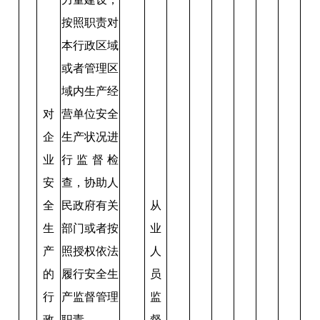
按照职责对
本行政区域
或者管理区
域内生产经
对
营单位安全
企
生产状况进
业
行监督检
安
查，协助人
全
民政府有关
从
生
部门或者按
业
产
照授权依法
人
的
履行安全生
员
行
产监督管理
监
政
职责。
督