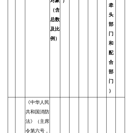
对象
）
牵
（含
头
总数
部
及比
门
例）
和
配
合
部
门
）
《中华人民
共和国消防
法》（主席
令第六号，