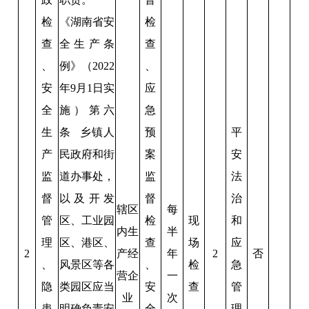
检
《湖南省安
检
查
全生产条
查
、
例》（2022
、
安
年9月1日实
应
全
施）第六
急
生
条 乡镇人
预
平
产
民政府和街
案
安
监
道办事处，
监
法
督
以及开发
督
治
辖区
每
管
区、工业园
检
现
和
内生
半
理
区、港区、
查
场
应
2
产经
年
2
否
、
风景区等各
、
检
急
营企
一
隐
类园区应当
安
查
管
业
次
患
明确负责安
全
理