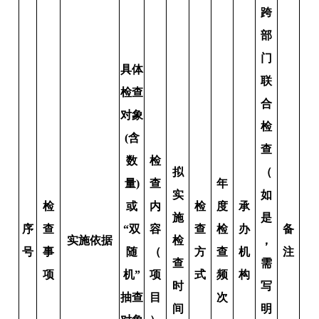
跨
部
门
具体
联
检查
合
对象
检
(含
查
数
检
拟
（
量)
查
年
实
如
检
或
内
检
度
承
施
是
序
查
“双
容
查
检
办
备
实施依据
检
，
号
事
随
（
方
查
机
注
查
需
项
机”
项
式
频
构
时
写
抽查
目
次
间
明