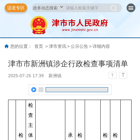
适老专区
您的位置：
首页
>
津市资讯
>
公示公告
>
详细内容
津市市新洲镇涉企行政检查事项清单
T
2025-07-25 17:39
新洲镇
T
检
查
主
检
体
承
检
检
检