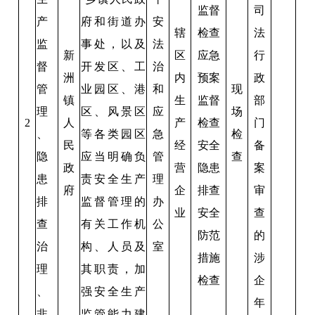
监督
司
产
府和街道办
安
辖
检查
法
监
事处，以及
法
新
区
应急
行
督
开发区、工
治
洲
内
预案
政
管
业园区、港
和
现
镇
生
监督
部
理
区、风景区
应
场
2
人
产
检查
门
、
等各类园区
急
检
民
经
安全
备
隐
应当明确负
管
查
政
营
隐患
案
患
责安全生产
理
府
企
排查
审
排
监督管理的
办
业
安全
查
查
有关工作机
公
防范
的
治
构、人员及
室
措施
涉
理
其职责，加
检查
企
、
强安全生产
年
非
监管能力建