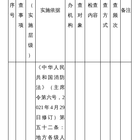
序
查
（
办
查
检查
查
查
实施依据
备注
号
事
实
机
对
内容
方
频
项
施
构
象
式
次
层
级
）
《中华人民
共和国消防
法》（主席
令第六号，2
021年4月29
日修订）第
五十二条：
地方各级人