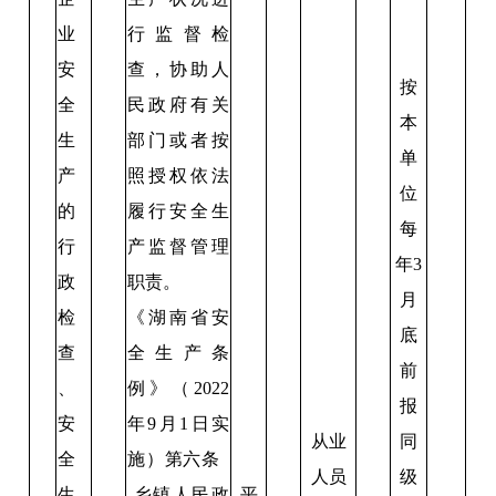
业
行监督检
安
查，协助人
按
全
民政府有关
本
生
部门或者按
单
产
照授权依法
位
的
履行安全生
每
行
产监督管理
年3
政
职责。
月
检
《湖南省安
底
查
全生产条
前
、
例》（2022
报
安
年9月1日实
从业
同
全
施）第六条
人员
级
生
乡镇人民政
平