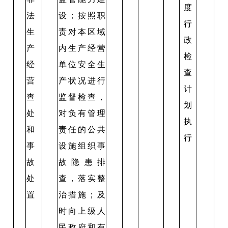
度
法
设；按照职
行
生
责对本区域
政
产
内生产经营
检
经
单位安全生
查
营
产状况进行
计
查
监督检查，
划
处
对负有管理
执
和
责任的公共
行
事
设施组织事
故
故隐患排
处
查，落实整
置
治措施；及
时向上级人
民政府和有