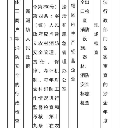
体
全出
法
辖
令第290号）
法
工
新
口检
行
区
第四条：乡
治
商
洲
查
政
内
（镇）人民
和
现
户
镇
消防
部
生
政府应当建
应
场
1
等
人
设
门
产
立农村消防
急
检
消
民
施、
备
经
安全管理、
管
查
防
政
器
案
营
责任、保
理
安
府
材、
审
企
障、考评机
办
全
消防
查
业
制，每年对
公
的
安全
的
农村消防工
室
行
标志
涉
作情况进行
政
检查
企
监督检查和
检
年
考核；第十
查
度
九条：在农