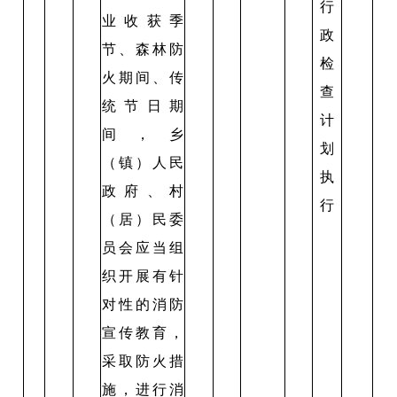
行
业收获季
政
节、森林防
检
火期间、传
查
统节日期
计
间，乡
划
（镇）人民
执
政府、村
行
（居）民委
员会应当组
织开展有针
对性的消防
宣传教育，
采取防火措
施，进行消