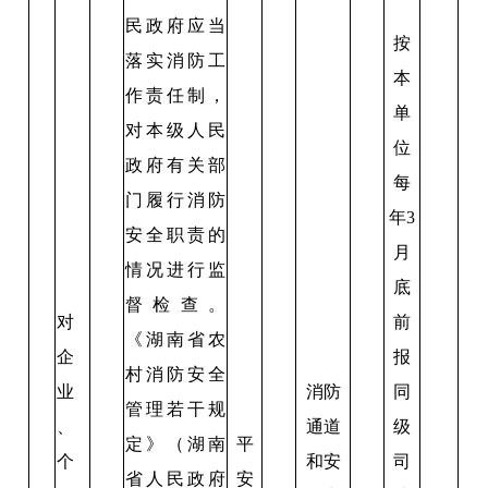
民政府应当
按
落实消防工
本
作责任制，
单
对本级人民
位
政府有关部
每
门履行消防
年3
安全职责的
月
情况进行监
底
督检查。
对
前
《湖南省农
企
报
村消防安全
业
消防
同
管理若干规
、
通道
级
定》（湖南
平
个
和安
司
省人民政府
安