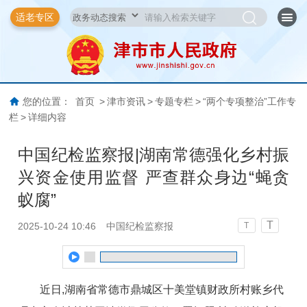
适老专区
您的位置：
首页
>
津市资讯
>
专题专栏
>
“两个专项整治”工作专
栏
>
详细内容
中国纪检监察报|湖南常德强化乡村振
兴资金使用监督 严查群众身边“蝇贪
蚁腐”
T
2025-10-24 10:46
中国纪检监察报
T
近日,湖南省常德市鼎城区十美堂镇财政所村账乡代