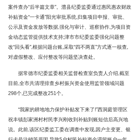
案件查办“后半篇文章”。澧县纪委监委通过惠民惠农财政
补贴资金“一卡通”阳光审批系统,归集项目申报、审批、
公示及资金发放等数据,强化与审计、巡察协作,为项目资
金动态监管提供技术支持;津市市纪委监委强化问题整
改“回头看”,根据问题台账,采取“四不两直”方式逐一核查,
对虚假整改、应付整改等问题坚决查处。
据常德市纪委监委相关监督检查室负责人介绍,截至
目前,全市共清理排查乡村振兴资金使用监管领域问题
298个,已完成整改251个。
“我家的耕地地力保护补贴发下来了!”西洞庭管理区
祝丰镇彭家洲村村民李兴刚收到补贴到账短信后高兴地
说。此前,该区纪委监工委在调查中发现,因户主变更、银
行卡号注销等原因,导致5户村民补贴资金滞留账户一年