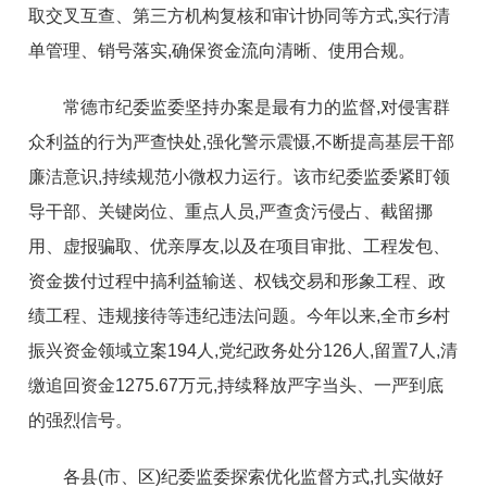
取交叉互查、第三方机构复核和审计协同等方式,实行清
单管理、销号落实,确保资金流向清晰、使用合规。
常德市纪委监委坚持办案是最有力的监督,对侵害群
众利益的行为严查快处,强化警示震慑,不断提高基层干部
廉洁意识,持续规范小微权力运行。该市纪委监委紧盯领
导干部、关键岗位、重点人员,严查贪污侵占、截留挪
用、虚报骗取、优亲厚友,以及在项目审批、工程发包、
资金拨付过程中搞利益输送、权钱交易和形象工程、政
绩工程、违规接待等违纪违法问题。今年以来,全市乡村
振兴资金领域立案194人,党纪政务处分126人,留置7人,清
缴追回资金1275.67万元,持续释放严字当头、一严到底
的强烈信号。
各县(市、区)纪委监委探索优化监督方式,扎实做好