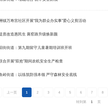
洲镇万寿宫社区开展“我为群众办实事”爱心义剪活动
提质改造惠民生 襄窑路升级焕新颜
阳街街道：第九期留守儿童暑期培训班开班
联合开展“双抢”期间农机安全生产检查
鱼岭街道：以练筑防强本领 严守森林安全底线
上一页
1
2
3
4
5
6
7
8
转到第
页