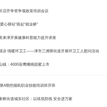
区召开争资争项政策培训会议
爱心驿站”搭起“就业桥”
医来津开展健康科普能力提升讲座
清凉 情暖环卫工——津市三洲驿街道开展环卫工人慰问活动
山镇：4000亩鹰嘴桃甜蜜上市
6年第4期挖掘机职业技能培训班开班
家桥街道城东社区：以练筑防线 安全进万家