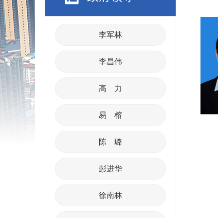
李军林
李昌伟
高 力
易 榕
陈 璐
彭进华
徐南林