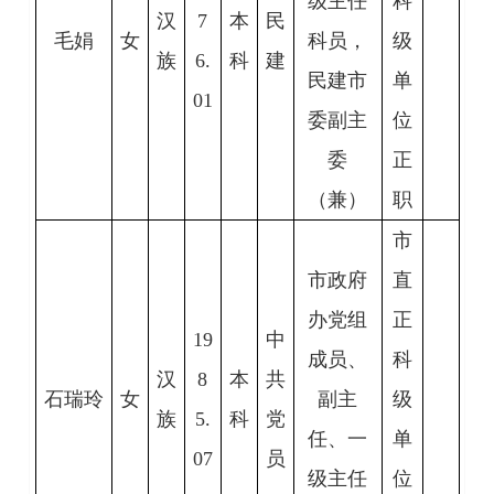
级主任
科
汉
7
本
民
毛娟
女
科员，
级
族
6.
科
建
民建市
单
01
委副主
位
委
正
（兼）
职
市
市政府
直
办党组
正
19
中
成员、
科
汉
8
本
共
石瑞玲
女
副主
级
族
5.
科
党
任、一
单
07
员
级主任
位