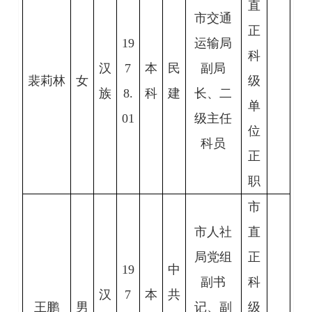
直
市交通
正
19
运输局
科
汉
7
本
民
副局
裴莉林
女
级
族
8.
科
建
长、二
单
01
级主任
位
科员
正
职
市
市人社
直
局党组
正
19
中
副书
科
汉
7
本
共
王鹏
男
记、副
级