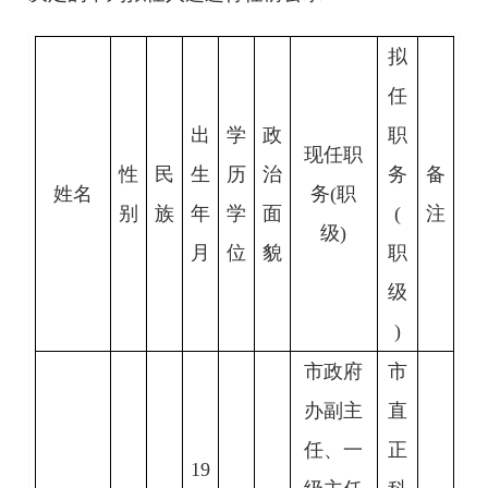
拟
任
出
学
政
职
现任职
性
民
生
历
治
务
备
姓名
务(职
别
族
年
学
面
(
注
级)
月
位
貌
职
级
)
市政府
市
办副主
直
任、一
正
19