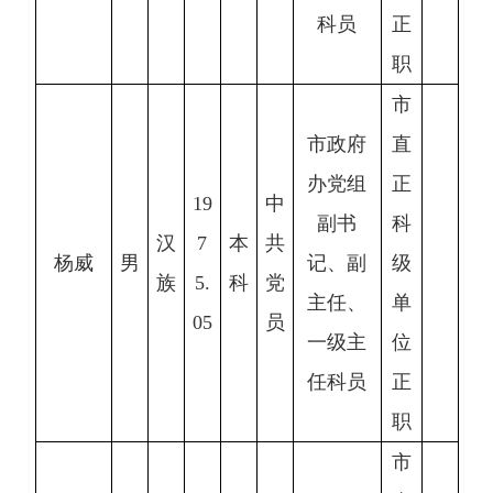
科员
正
职
市
市政府
直
办党组
正
19
中
副书
科
汉
7
本
共
杨威
男
记、副
级
族
5.
科
党
主任、
单
05
员
一级主
位
任科员
正
职
市