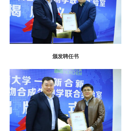
颁发聘任书