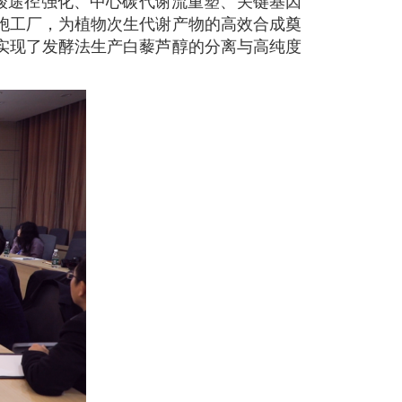
酸途径强化、中心碳代谢流重塑、关键基因
胞工厂，为植物次生代谢产物的高效合成奠
实现了发酵法生产白藜芦醇的分离与高纯度