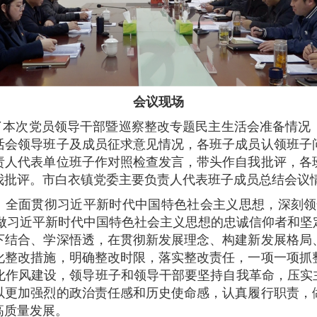
会议现场
了本次党员领导干部暨巡察整改专题民主生活会准备情况
活会领导班子及成员征求意见情况，各班子成员认领班子
责人代表单位班子作对照检查发言，带头作自我批评，各
我批评。市白衣镇党委主要负责人代表班子成员总结会议
全面贯彻习近平新时代中国特色社会主义思想，深刻领悟
”，做习近平新时代中国特色社会主义思想的忠诚信仰者和
下结合、学深悟透，在贯彻新发展理念、构建新发展格局
化整改措施，明确整改时限，落实整改责任，一项一项抓
化作风建设，领导班子和领导干部要坚持自我革命，压实主
以更加强烈的政治责任感和历史使命感，认真履行职责，
高质量发展。