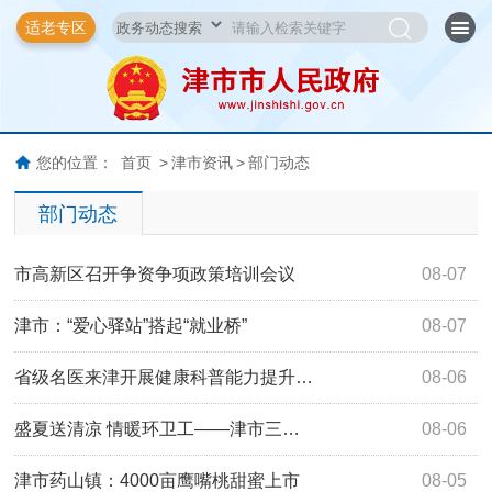
适老专区
您的位置：
首页
>
津市资讯
>
部门动态
部门动态
市高新区召开争资争项政策培训会议
08-07
津市：“爱心驿站”搭起“就业桥”
08-07
省级名医来津开展健康科普能力提升…
08-06
盛夏送清凉 情暖环卫工——津市三…
08-06
津市药山镇：4000亩鹰嘴桃甜蜜上市
08-05