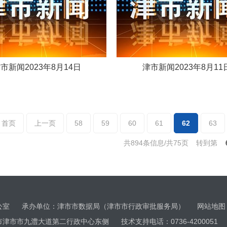
市新闻2023年8月14日
津市新闻2023年8月11
首页
上一页
58
59
60
61
62
63
共894条信息/共75页
转到第
办公室 承办单位：津市市数据局（津市市行政审批服务局）
网站地图
市市九澧大道第二行政中心东侧 技术支持电话：0736-4200051