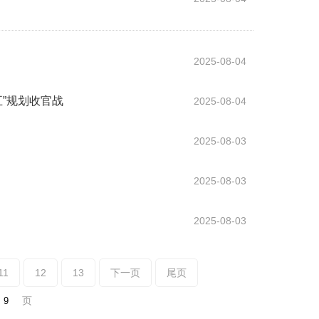
2025-08-04
”规划收官战
2025-08-04
2025-08-03
2025-08-03
2025-08-03
11
12
13
下一页
尾页
页