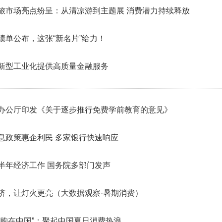
旅市场亮点纷呈：从清凉游到主题展 消费潜力持续释放
绩单公布，这张“新名片”给力！
新型工业化提供高质量金融服务
办公厅印发《关于逐步推行免费学前教育的意见》
息政策惠企利民 多家银行快速响应
半年经济工作 国务院多部门发声
济，让灯火更亮（大数据观察·暑期消费）
“购在中国”：聚起中国夏日消费热浪