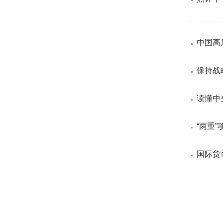
中国高
保持战
读懂中
“两重
国际货