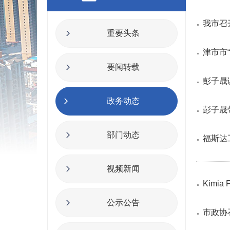
我市召
重要头条
津市市
要闻转载
彭子晟
政务动态
彭子晟
部门动态
福斯达
视频新闻
Kimi
公示公告
市政协